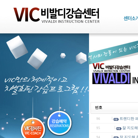
번호
트렌디한 패
96
잘 지도해
95
잘 지도해 
94