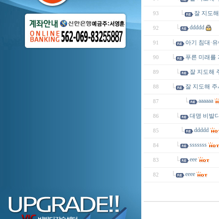
잘 지도해
93
ddddd
92
아기 침대·유
91
푸른 미래를 
90
잘 지도해 
89
잘 지도해 주
88
aaaaaa
87
대명 비발
86
ddddd
85
sssssss
84
eee
83
eeee
82