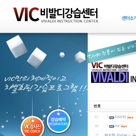
번호
다이아
81
ccc
80
박지헌 강사님~~
79