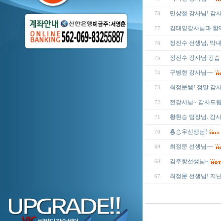
민상철 강사님! 감
78
김태양강사님과 함께
77
정진수 선생님, 막내
76
정진수 강사님 강
75
구병현 강사님~~
74
최정문쌤! 정말 감
73
전강사님~ 감사드립
72
황현승 팀장님. 감
71
홍승우선생님!
70
최정문 선생님~~
69
김주항선생님~
68
최정문 선생님! 지
67