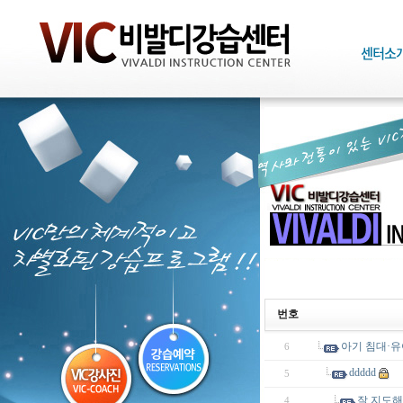
번호
아기 침대·유
6
ddddd
5
잘 지도해
4