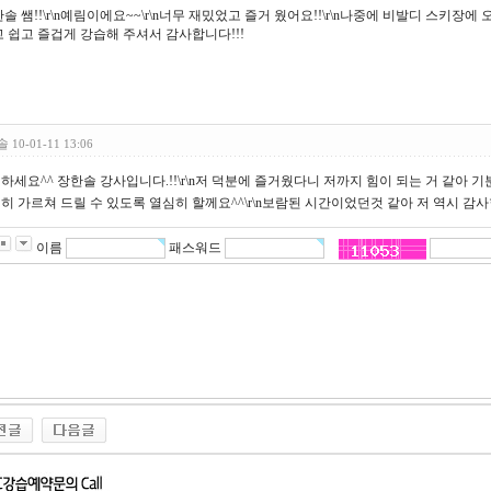
솔 쌤!!\r\n예림이에요~~\r\n너무 재밌었고 즐거 웠어요!!\r\n나중에 비발디 스키장에 
 쉽고 즐겁게 강습해 주셔서 감사합니다!!!
솔
10-01-11 13:06
하세요^^ 장한솔 강사입니다.!!\r\n저 덕분에 즐거웠다니 저까지 힘이 되는 거 같아 기
히 가르쳐 드릴 수 있도록 열심히 할께요^^\r\n보람된 시간이었던것 같아 저 역시 감사
이름
패스워드