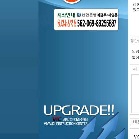
장한
밌고
장한
안녕
열심