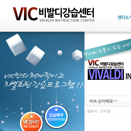
미쓰 신이에요^^
글쓴이 :
신수경