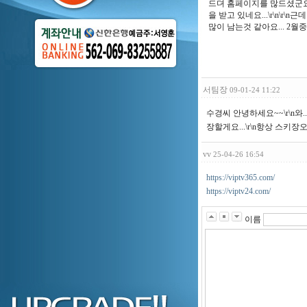
드뎌 홈페이지를 많드셨군요^^\
을 받고 있네요...\r\n\r\
많이 남는것 같아요... 2월중
서팀장
09-01-24 11:22
수경씨 안녕하세요~~\r\n와
장할게요...\r\n항상 스키
vv
25-04-26 16:54
https://viptv365.com/
https://viptv24.com/
이름