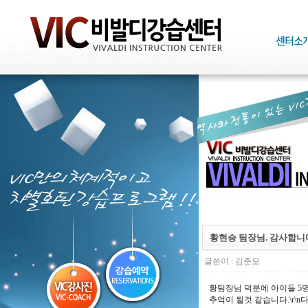
황현승 팀장님. 감사합니
글쓴이 :
김준모
황팀장님 덕분에 아이들 5명
추억이 될것 같습니다.\r\