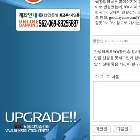
\n(황팀장님은 홈페이지에 잘
이로 변경했는데, \r\n 사
런지,\r\n 굿데이 렌탈샵
도 안됨. gooddayzon
할듯.\r\n \r\n 참고로
황현승
10-02-09 11:08
안녕하세요!\r\n황현승 강사
만큼 신경을 못써드린거 같아
맞기 전에 좋은 시간이 된 
이름