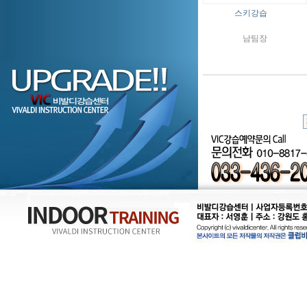
스키강습
남팀장