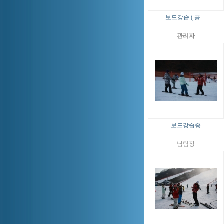
보드강습 ( 공…
관리자
보드강습중
남팀장