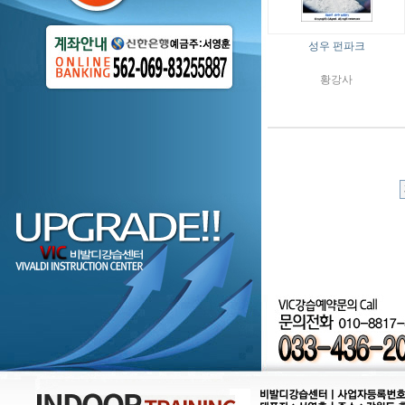
성우 펀파크
황강사