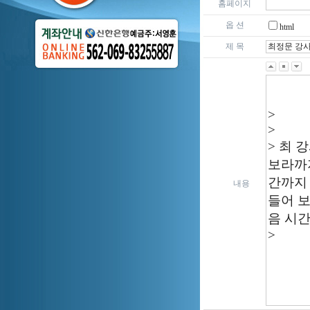
홈페이지
옵 션
html
제 목
내용