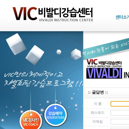
:: 글답변 ::
이 름
패스워드
이메일