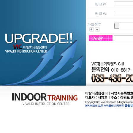
링크 #1
링크 #2
파일첨부