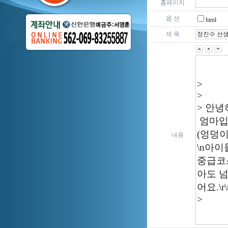
홈페이지
옵 션
html
제 목
내용