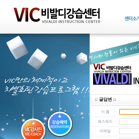
:: 글답변 ::
이 름
패스워드
이메일