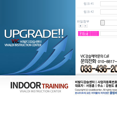
링크 #1
링크 #2
파일첨부