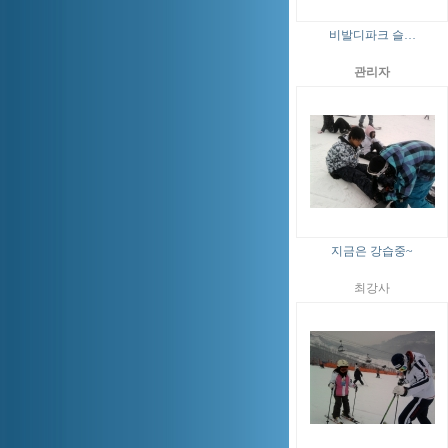
비발디파크 슬…
관리자
지금은 강습중~
최강사