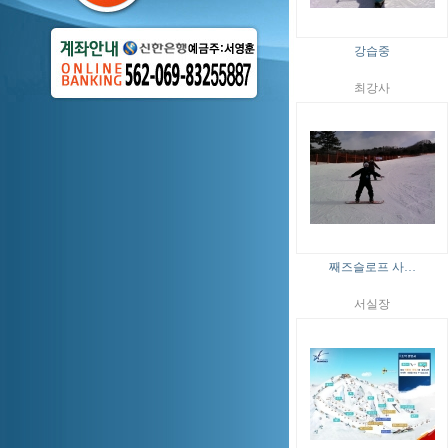
강습중
최강사
째즈슬로프 사…
서실장